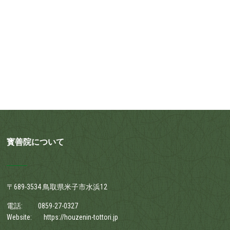
寳善院について
〒689-3534 鳥取県米子市水浜12
電話:
0859-27-0327
Website:
https://houzenin-tottori.jp