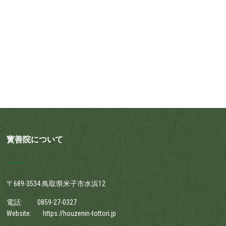
寳善院について
〒689-3534 鳥取県米子市水浜12
電話:
0859-27-0327
Website:
https://houzenin-tottori.jp