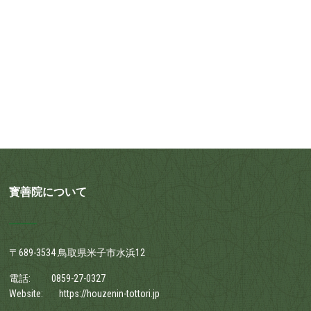
寳善院について
〒689-3534 鳥取県米子市水浜12
電話:
0859-27-0327
Website:
https://houzenin-tottori.jp