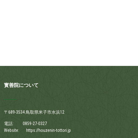
寳善院について
〒689-3534 鳥取県米子市水浜12
電話:
0859-27-0327
Website:
https://houzenin-tottori.jp