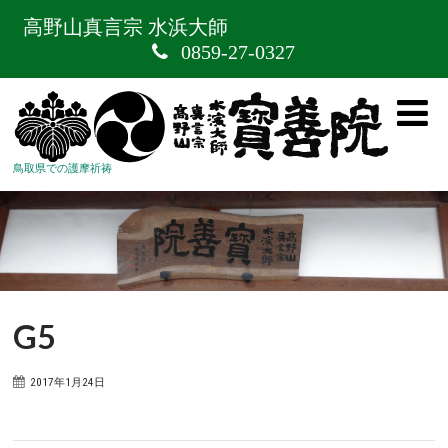
高野山真言宗 水浜大師
0859-27-0327
鳥取県での護摩祈祷
G5
2017年1月24日