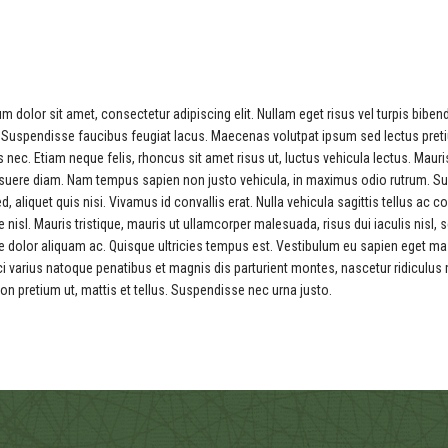
m dolor sit amet, consectetur adipiscing elit. Nullam eget risus vel turpis biben
id. Suspendisse faucibus feugiat lacus. Maecenas volutpat ipsum sed lectus pr
 nec. Etiam neque felis, rhoncus sit amet risus ut, luctus vehicula lectus. Mauri
suere diam. Nam tempus sapien non justo vehicula, in maximus odio rutrum. Su
d, aliquet quis nisi. Vivamus id convallis erat. Nulla vehicula sagittis tellus ac
 nisl. Mauris tristique, mauris ut ullamcorper malesuada, risus dui iaculis nisl, s
e dolor aliquam ac. Quisque ultricies tempus est. Vestibulum eu sapien eget mass
 varius natoque penatibus et magnis dis parturient montes, nascetur ridiculus mus.
on pretium ut, mattis et tellus. Suspendisse nec urna justo.