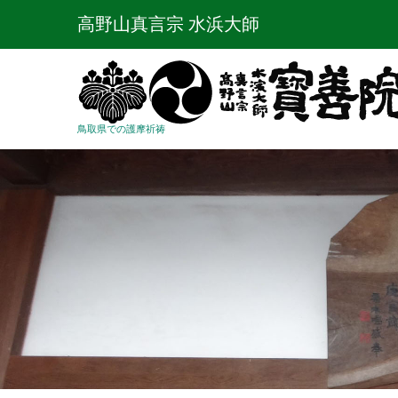
高野山真言宗 水浜大師
鳥取県での護摩祈祷