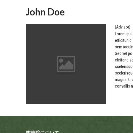
John Doe
(Advisor)
Lorem ipsu
efficitur 
sem iaculis
Sed vel po
eleifend se
scelerisque
scelerisqu
magna. Orci
convallis n
寳善院について