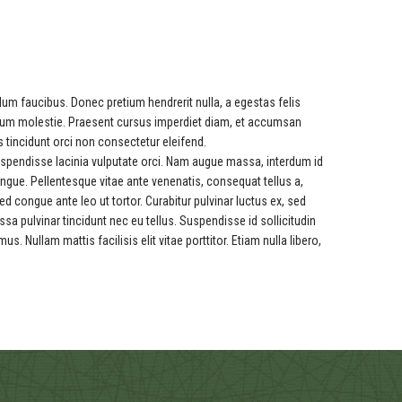
dum faucibus. Donec pretium hendrerit nulla, a egestas felis
etium molestie. Praesent cursus imperdiet diam, et accumsan
s tincidunt orci non consectetur eleifend.
spendisse lacinia vulputate orci. Nam augue massa, interdum id
 congue. Pellentesque vitae ante venenatis, consequat tellus a,
ed congue ante leo ut tortor. Curabitur pulvinar luctus ex, sed
a pulvinar tincidunt nec eu tellus. Suspendisse id sollicitudin
 Nullam mattis facilisis elit vitae porttitor. Etiam nulla libero,